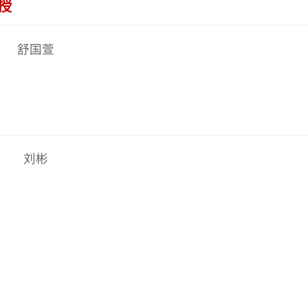
国萱
刘彬