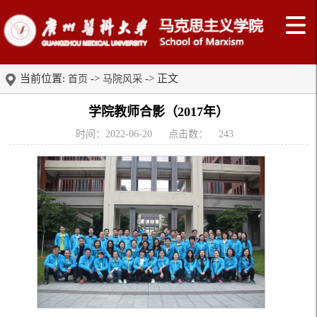
当前位置:
->
-> 正文
首页
马院风采
学院教师合影（2017年）
时间：2022-06-20
点击数：
243